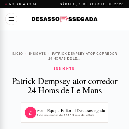
Pular
NO AR AGORA
SÁBADO, 8 DE AGOSTO DE 2026
para
o
conteúdo
INÍCIO
›
INSIGHTS
›
PATRICK DEMPSEY ATOR CORREDOR
24 HORAS DE LE…
INSIGHTS
Patrick Dempsey ator corredor
24 Horas de Le Mans
Equipe Editorial Desassossegada
POR
E
9 de novembro de 2025
·
5 min de leitura