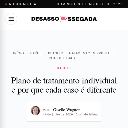
Pular
NO AR AGORA
DOMINGO, 9 DE AGOSTO DE 2026
para
o
conteúdo
INÍCIO
›
SAÚDE
›
PLANO DE TRATAMENTO INDIVIDUAL E
POR QUE CADA…
SAÚDE
Plano de tratamento individual
e por que cada caso é diferente
Giselle Wagner
POR
11 de junho de 2026
·
10 min de leitura