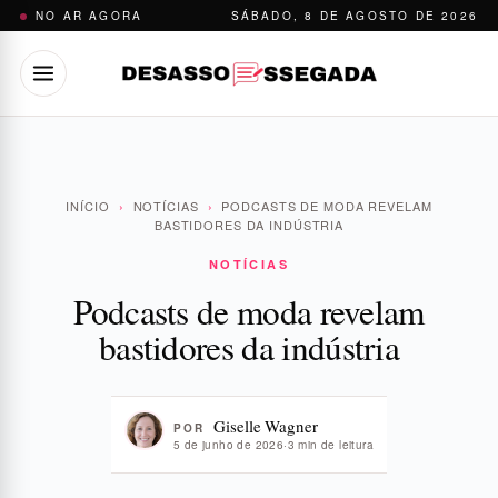
Pular
NO AR AGORA
SÁBADO, 8 DE AGOSTO DE 2026
para
o
conteúdo
INÍCIO
›
NOTÍCIAS
›
PODCASTS DE MODA REVELAM
BASTIDORES DA INDÚSTRIA
NOTÍCIAS
Podcasts de moda revelam
bastidores da indústria
Giselle Wagner
POR
5 de junho de 2026
·
3 min de leitura