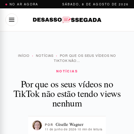
Pular
NO AR AGORA
SÁBADO, 8 DE AGOSTO DE 2026
para
o
conteúdo
INÍCIO
›
NOTÍCIAS
›
POR QUE OS SEUS VÍDEOS NO
TIKTOK NÃO…
NOTÍCIAS
Por que os seus vídeos no
TikTok não estão tendo views
nenhum
Giselle Wagner
POR
11 de junho de 2026
·
10 min de leitura