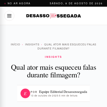
Pular
NO AR AGORA
SÁBADO, 8 DE AGOSTO DE 2026
para
o
conteúdo
INÍCIO
›
INSIGHTS
›
QUAL ATOR MAIS ESQUECEU FALAS
DURANTE FILMAGEM?
INSIGHTS
Qual ator mais esqueceu falas
durante filmagem?
Equipe Editorial Desassossegada
POR
E
13 de outubro de 2025
·
5 min de leitura