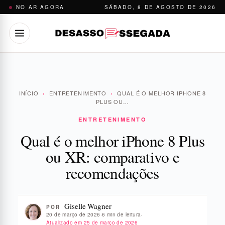
Pular
NO AR AGORA
SÁBADO, 8 DE AGOSTO DE 2026
para
o
conteúdo
INÍCIO
›
ENTRETENIMENTO
›
QUAL É O MELHOR IPHONE 8
PLUS OU…
ENTRETENIMENTO
Qual é o melhor iPhone 8 Plus
ou XR: comparativo e
recomendações
Giselle Wagner
POR
20 de março de 2026
·
6 min de leitura
·
Atualizado em
25 de março de 2026