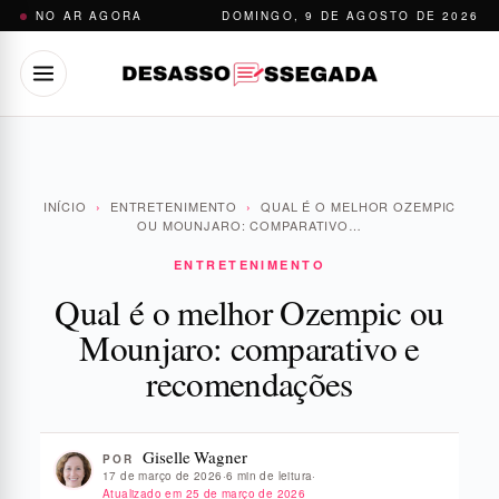
Pular
NO AR AGORA
DOMINGO, 9 DE AGOSTO DE 2026
para
o
conteúdo
INÍCIO
›
ENTRETENIMENTO
›
QUAL É O MELHOR OZEMPIC
OU MOUNJARO: COMPARATIVO…
ENTRETENIMENTO
Qual é o melhor Ozempic ou
Mounjaro: comparativo e
recomendações
Giselle Wagner
POR
17 de março de 2026
·
6 min de leitura
·
Atualizado em
25 de março de 2026