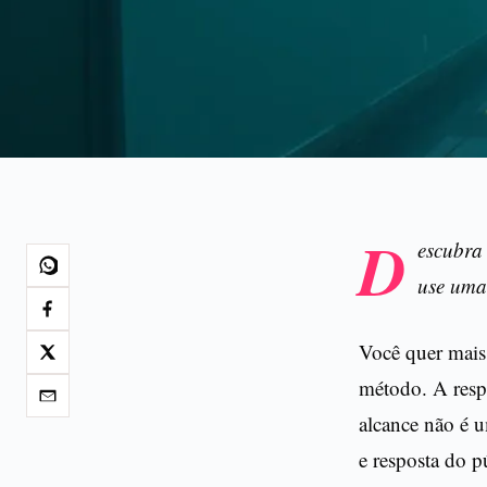
D
escubra
use uma 
Você quer mais
método. A resp
alcance não é 
e resposta do p