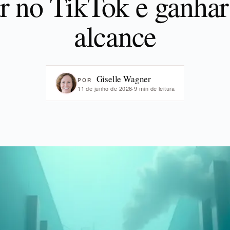
r no TikTok e ganha
alcance
Giselle Wagner
POR
11 de junho de 2026
·
9 min de leitura