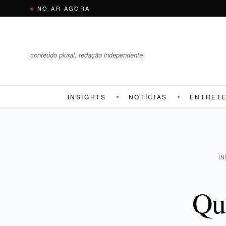
Pular
NO AR AGORA
para
o
conteúdo
conteúdo plural, redação independente
INSIGHTS
NOTÍCIAS
ENTRET
IN
Qu