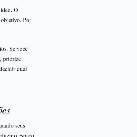
vídeo. O
objetivo. Por
tos. Se você
, priorize
 decidir qual
ões
quando seus
eduzir o espaço