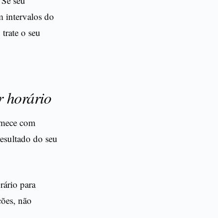
 Se seu
m intervalos do
 trate o seu
r horário
omece com
resultado do seu
rário para
ções, não