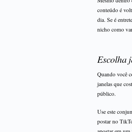
Mesmo dentro d
conteúdo é vol
dia. Se é entret
nicho como var
Escolha j
Quando você co
janelas que cos
público.
Use este conju
postar no TikTo
apostar em um 