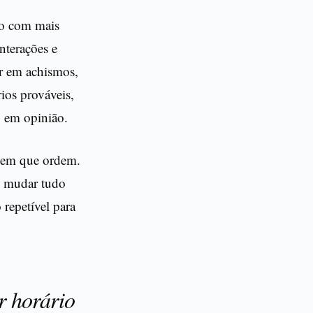
do com mais
nterações e
ar em achismos,
ios prováveis,
 em opinião.
e em que ordem.
o mudar tudo
 repetível para
r horário