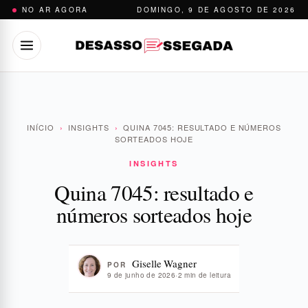
Pular
NO AR AGORA
DOMINGO, 9 DE AGOSTO DE 2026
para
o
conteúdo
INÍCIO
›
INSIGHTS
›
QUINA 7045: RESULTADO E NÚMEROS
SORTEADOS HOJE
INSIGHTS
Quina 7045: resultado e
números sorteados hoje
Giselle Wagner
POR
9 de junho de 2026
·
2 min de leitura