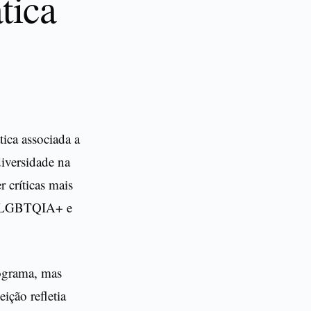
tica
ica associada a
diversidade na
 críticas mais
ade LGBTQIA+ e
ograma, mas
ição refletia