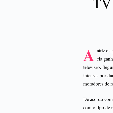
TV 
A
atriz e 
ela ganh
televisão. Seg
intensas por d
moradores de re
De acordo com 
com o tipo de r