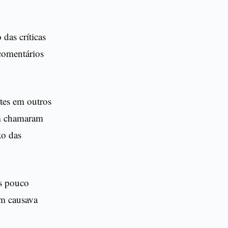
das críticas
comentários
tes em outros
 chamaram
xo das
es pouco
ém causava