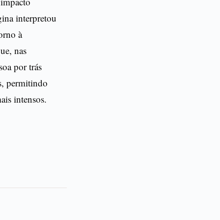
 impacto
gina interpretou
orno à
ue, nas
soa por trás
s, permitindo
ais intensos.