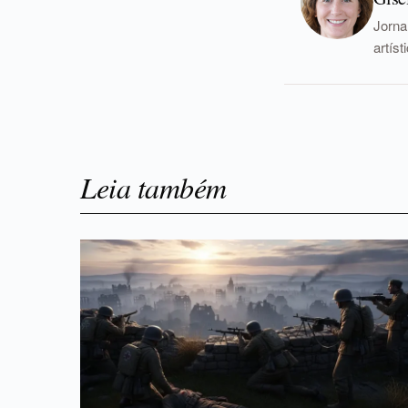
Jorna
artís
Leia também