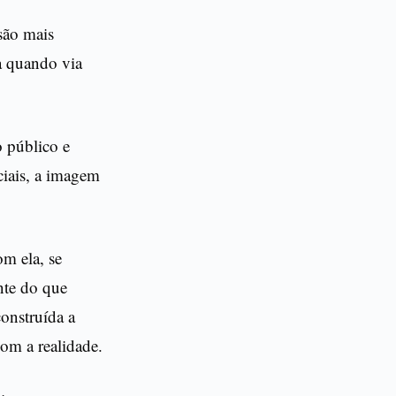
são mais
a quando via
 público e
ciais, a imagem
m ela, se
nte do que
construída a
om a realidade.