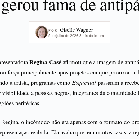
gerou fama de antipá
Giselle Wagner
POR
5 de julho de 2026
·
3 min de leitura
Regina Casé
apresentadora
afirmou que a imagem de antipát
ou força principalmente após projetos em que priorizou a 
undo a artista, programas como
Esquenta!
passaram a receber
ar visibilidade a pessoas negras, integrantes da comunid
giões periféricas.
Regina, o incômodo não era apenas com o formato do pr
epresentação exibida. Ela avalia que, em muitos casos, a reje