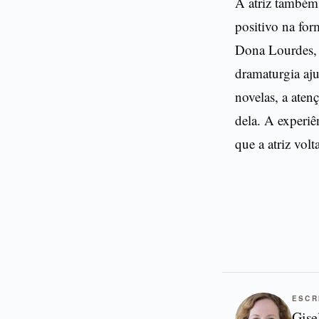
A atriz também
positivo na fo
Dona Lourdes, 
dramaturgia aju
novelas, a aten
dela. A experiê
que a atriz vol
ESCR
Gise