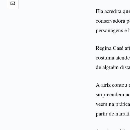
Ela acredita qu
conservadora po
personagens e h
Regina Casé af
costuma atender
de alguém dista
A atriz contou 
surpreendem ao
veem na prática
partir de narra