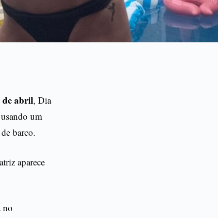
 de abril
, Dia
eu usando um
 de barco.
triz aparece
a no