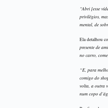
“Abri [esse víd
privilégios, ma
mental, de sob
Ela detalhou c
presente de am
no carro, come
“E, para melho
comigo do shop
volta, a outra 
num copo d’águ