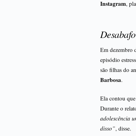
Instagram
, pl
Desabafo
Em dezembro do
episódio estres
são filhas do a
Barbosa
.
Ela contou que
Durante o relat
adolescência u
disso”
, disse.