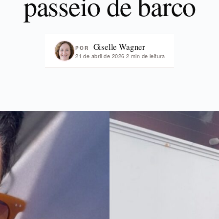
passeio de barco
Giselle Wagner
POR
21 de abril de 2026
·
2 min de leitura