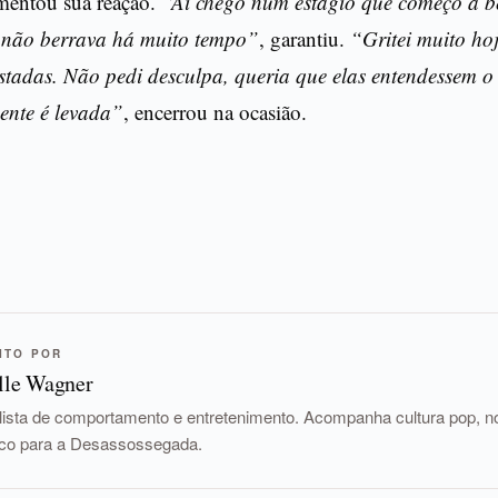
omentou sua reação.
“Aí chego num estágio que começo a b
 não berrava há muito tempo”
, garantiu.
“Gritei muito hoj
tadas. Não pedi desculpa, queria que elas entendessem o
gente é levada”
, encerrou na ocasião.
ITO POR
lle Wagner
lista de comportamento e entretenimento. Acompanha cultura pop, nov
tico para a Desassossegada.