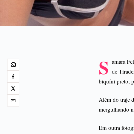
S
amara Fe
de Tirade
biquíni preto,
Além do traje d
mergulhando na 
Em outra fotogr