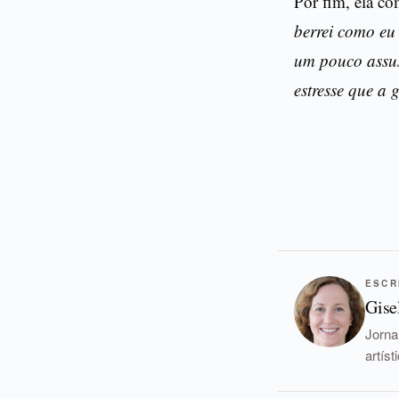
Por fim, ela c
berrei como eu
um pouco assus
estresse que a 
ESCR
Gise
Jorna
artís