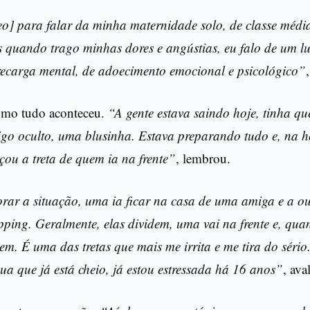
eo] para falar da minha maternidade solo, de classe média
s quando trago minhas dores e angústias, eu falo de um lu
recarga mental, de adoecimento emocional e psicológico”
omo tudo aconteceu.
“A gente estava saindo hoje, tinha q
igo oculto, uma blusinha. Estava preparando tudo e, na h
çou a treta de quem ia na frente”
, lembrou.
rar a situação, uma ia ficar na casa de uma amiga e a out
ping. Geralmente, elas dividem, uma vai na frente e, qua
vem. É uma das tretas que mais me irrita e me tira do sério
a que já está cheio, já estou estressada há 16 anos”
, ava