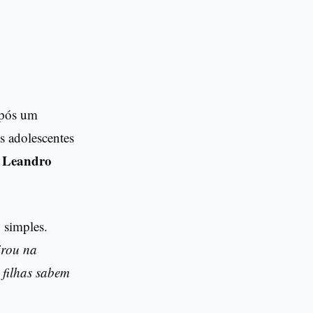
após um
s adolescentes
Leandro
e
 simples.
irou na
 filhas sabem