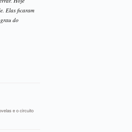
errar. Hoje
e. Elas ficaram
 grau do
elas e o circuito