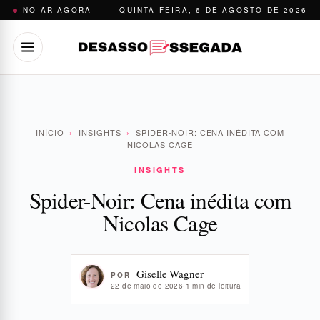
Pular
NO AR AGORA
QUINTA-FEIRA, 6 DE AGOSTO DE 2026
para
o
conteúdo
INÍCIO
›
INSIGHTS
›
SPIDER-NOIR: CENA INÉDITA COM
NICOLAS CAGE
INSIGHTS
Spider-Noir: Cena inédita com
Nicolas Cage
Giselle Wagner
POR
22 de maio de 2026
·
1 min de leitura