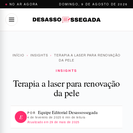
Pular
NO AR AGORA
DOMINGO, 9 DE AGOSTO DE 2026
para
o
conteúdo
INÍCIO
›
INSIGHTS
›
TERAPIA A LASER PARA RENOVAÇÃO
DA PELE
INSIGHTS
Terapia a laser para renovação
da pele
Equipe Editorial Desassossegada
POR
E
4 de fevereiro de 2025
·
6 min de leitura
·
Atualizado em
29 de maio de 2025