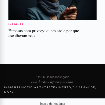
INSIGHTS
Famosas com privacy: quem são e por que
escolheram isso
© 2026 Desassossegada
Pelo direito à informação clara.
/
/
/
/
/
INSIGHTS
NOTÍCIAS
ENTRETENIMENTO
DICAS
SAÚDE
MODA
Índice de matérias