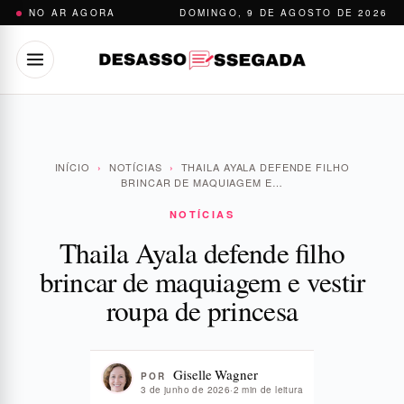
Pular
NO AR AGORA
DOMINGO, 9 DE AGOSTO DE 2026
para
o
conteúdo
INÍCIO
›
NOTÍCIAS
›
THAILA AYALA DEFENDE FILHO
BRINCAR DE MAQUIAGEM E…
NOTÍCIAS
Thaila Ayala defende filho
brincar de maquiagem e vestir
roupa de princesa
Giselle Wagner
POR
3 de junho de 2026
·
2 min de leitura