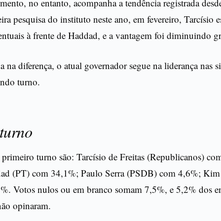
ento, no entanto, acompanha a tendência registrada desde
ra pesquisa do instituto neste ano, em fevereiro, Tarcísio e
entuais à frente de Haddad, e a vantagem foi diminuindo g
 na diferença, o atual governador segue na liderança nas 
undo turno.
turno
primeiro turno são: Tarcísio de Freitas (Republicanos) c
ad (PT) com 34,1%; Paulo Serra (PSDB) com 4,6%; Kim 
%. Votos nulos ou em branco somam 7,5%, e 5,2% dos en
não opinaram.