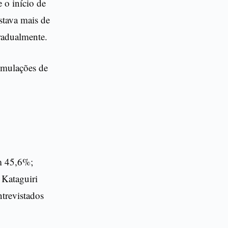
 o início de
stava mais de
radualmente.
simulações de
om 45,6%;
Kataguiri
trevistados