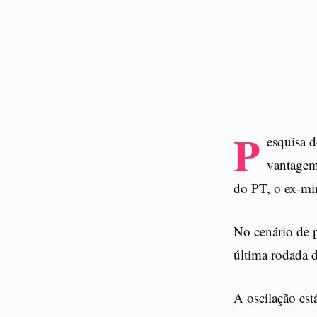
P
esquisa d
vantagem
do PT, o ex-mi
No cenário de p
última rodada d
A oscilação est