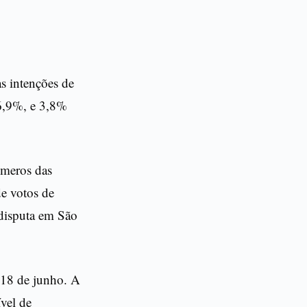
s intenções de
6,9%, e 3,8%
úmeros das
e votos de
 disputa em São
e 18 de junho. A
vel de