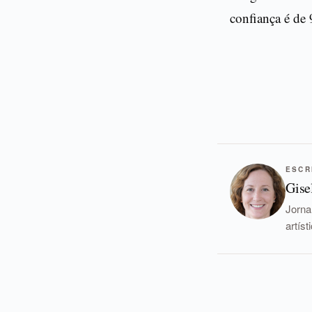
confiança é de 
ESCR
Gise
Jorna
artís