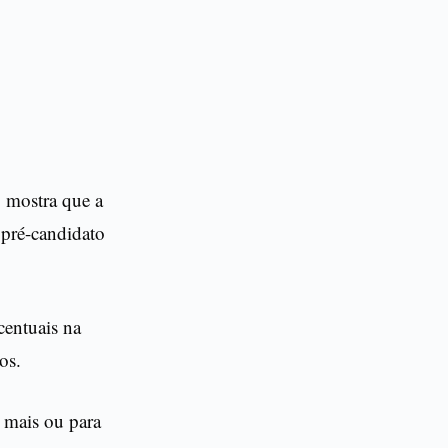
, mostra que a
 pré-candidato
centuais na
os.
a mais ou para