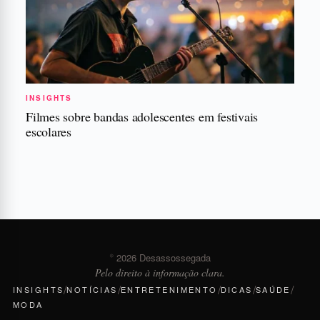
INSIGHTS
Filmes sobre bandas adolescentes em festivais
escolares
© 2026 Desassossegada
Pelo direito à informação clara.
/
/
/
/
/
INSIGHTS
NOTÍCIAS
ENTRETENIMENTO
DICAS
SAÚDE
MODA