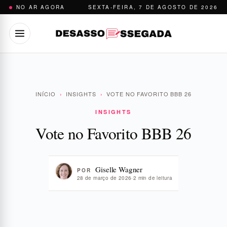
Pular
NO AR AGORA
SEXTA-FEIRA, 7 DE AGOSTO DE 2026
para
o
conteúdo
INÍCIO
›
INSIGHTS
›
VOTE NO FAVORITO BBB 26
INSIGHTS
Vote no Favorito BBB 26
Giselle Wagner
POR
28 de março de 2026
·
2 min de leitura