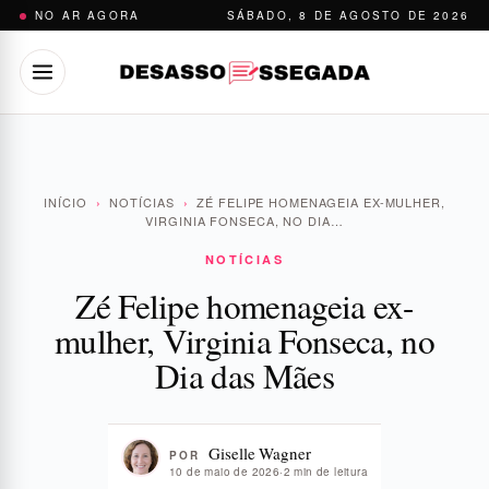
Pular
NO AR AGORA
SÁBADO, 8 DE AGOSTO DE 2026
para
o
conteúdo
INÍCIO
›
NOTÍCIAS
›
ZÉ FELIPE HOMENAGEIA EX-MULHER,
VIRGINIA FONSECA, NO DIA…
NOTÍCIAS
Zé Felipe homenageia ex-
mulher, Virginia Fonseca, no
Dia das Mães
Giselle Wagner
POR
10 de maio de 2026
·
2 min de leitura