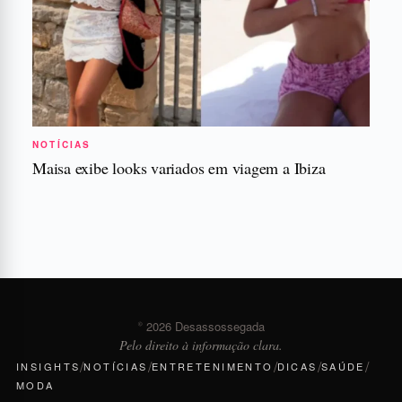
NOTÍCIAS
Maisa exibe looks variados em viagem a Ibiza
© 2026 Desassossegada
Pelo direito à informação clara.
/
/
/
/
/
INSIGHTS
NOTÍCIAS
ENTRETENIMENTO
DICAS
SAÚDE
MODA