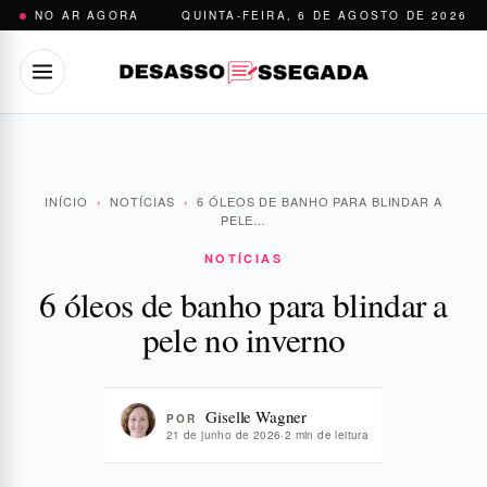
Pular
NO AR AGORA
QUINTA-FEIRA, 6 DE AGOSTO DE 2026
para
o
conteúdo
INÍCIO
›
NOTÍCIAS
›
6 ÓLEOS DE BANHO PARA BLINDAR A
PELE…
NOTÍCIAS
6 óleos de banho para blindar a
pele no inverno
Giselle Wagner
POR
21 de junho de 2026
·
2 min de leitura