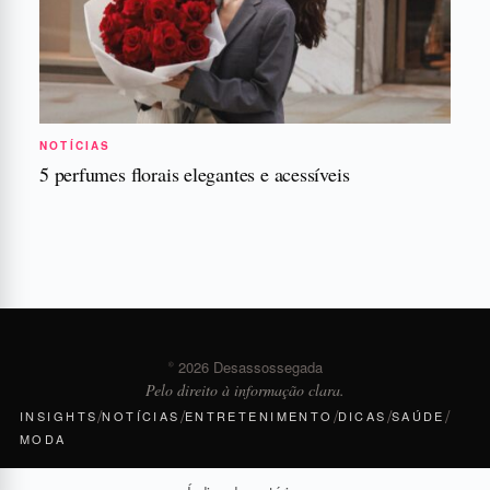
NOTÍCIAS
5 perfumes florais elegantes e acessíveis
© 2026 Desassossegada
Pelo direito à informação clara.
/
/
/
/
/
INSIGHTS
NOTÍCIAS
ENTRETENIMENTO
DICAS
SAÚDE
MODA