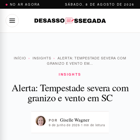
Pular
NO AR AGORA
SÁBADO, 8 DE AGOSTO DE 2026
para
o
conteúdo
INÍCIO
›
INSIGHTS
›
ALERTA: TEMPESTADE SEVERA COM
GRANIZO E VENTO EM…
INSIGHTS
Alerta: Tempestade severa com
granizo e vento em SC
Giselle Wagner
POR
9 de junho de 2026
·
1 min de leitura