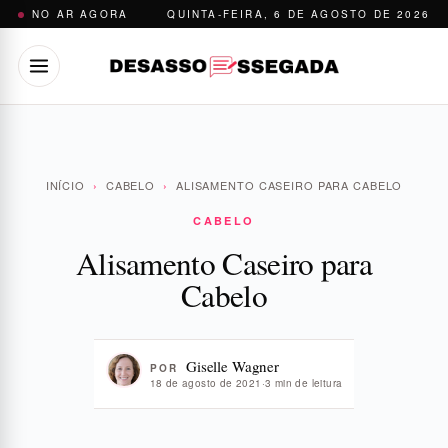
Pular
NO AR AGORA
QUINTA-FEIRA, 6 DE AGOSTO DE 2026
para
o
conteúdo
INÍCIO
›
CABELO
›
ALISAMENTO CASEIRO PARA CABELO
CABELO
Alisamento Caseiro para
Cabelo
Giselle Wagner
POR
18 de agosto de 2021
·
3 min de leitura