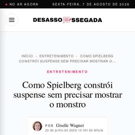
Pular
NO AR AGORA
SEXTA-FEIRA, 7 DE AGOSTO DE 2026
para
o
conteúdo
INÍCIO
›
ENTRETENIMENTO
›
COMO SPIELBERG
CONSTRÓI SUSPENSE SEM PRECISAR MOSTRAR O…
ENTRETENIMENTO
Como Spielberg constrói
suspense sem precisar mostrar
o monstro
Giselle Wagner
POR
20 de junho de 2026
·
10 min de leitura