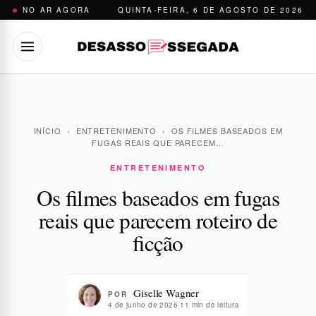
Pular
NO AR AGORA
QUINTA-FEIRA, 6 DE AGOSTO DE 2026
para
o
conteúdo
INÍCIO
›
ENTRETENIMENTO
›
OS FILMES BASEADOS EM
FUGAS REAIS QUE PARECEM…
ENTRETENIMENTO
Os filmes baseados em fugas
reais que parecem roteiro de
ficção
Giselle Wagner
POR
4 de junho de 2026
·
11 min de leitura