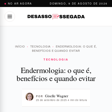
Pular
NO AR AGORA
DOMINGO, 9 DE AGOSTO DE 2026
para
o
conteúdo
INÍCIO
›
TECNOLOGIA
›
ENDERMOLOGIA: O QUE É,
BENEFÍCIOS E QUANDO EVITAR
TECNOLOGIA
Endermologia: o que é,
benefícios e quando evitar
Giselle Wagner
POR
25 de setembro de 2025
·
4 min de leitura