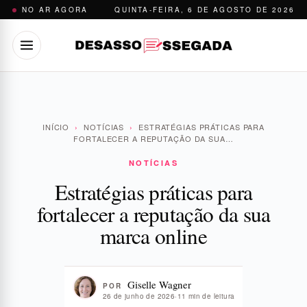
Pular
NO AR AGORA
QUINTA-FEIRA, 6 DE AGOSTO DE 2026
para
o
conteúdo
INÍCIO
›
NOTÍCIAS
›
ESTRATÉGIAS PRÁTICAS PARA
FORTALECER A REPUTAÇÃO DA SUA…
NOTÍCIAS
Estratégias práticas para
fortalecer a reputação da sua
marca online
Giselle Wagner
POR
26 de junho de 2026
·
11 min de leitura