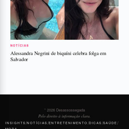
NOTÍCIAS
Alessandra Negrini de biquíni celebra folga em
Salvador
© 2026 Desassossegada
Pelo direito à informação clara.
/
/
/
/
/
INSIGHTS
NOTÍCIAS
ENTRETENIMENTO
DICAS
SAÚDE
MODA