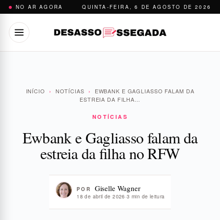
Pular
NO AR AGORA
QUINTA-FEIRA, 6 DE AGOSTO DE 2026
para
o
conteúdo
INÍCIO
›
NOTÍCIAS
›
EWBANK E GAGLIASSO FALAM DA
ESTREIA DA FILHA…
NOTÍCIAS
Ewbank e Gagliasso falam da
estreia da filha no RFW
Giselle Wagner
POR
18 de abril de 2026
·
3 min de leitura