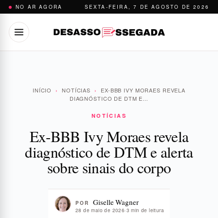
Pular
NO AR AGORA
SEXTA-FEIRA, 7 DE AGOSTO DE 2026
para
o
conteúdo
INÍCIO
›
NOTÍCIAS
›
EX-BBB IVY MORAES REVELA
DIAGNÓSTICO DE DTM E…
NOTÍCIAS
Ex-BBB Ivy Moraes revela
diagnóstico de DTM e alerta
sobre sinais do corpo
Giselle Wagner
POR
28 de maio de 2026
·
3 min de leitura