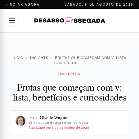
Pular
NO AR AGORA
SÁBADO, 8 DE AGOSTO DE 2026
para
o
conteúdo
INÍCIO
›
INSIGHTS
›
FRUTAS QUE COMEÇAM COM V: LISTA,
BENEFÍCIOS E…
INSIGHTS
Frutas que começam com v:
lista, benefícios e curiosidades
Giselle Wagner
POR
16 de agosto de 2025
·
6 min de leitura
·
Atualizado em
8 de dezembro de 2025