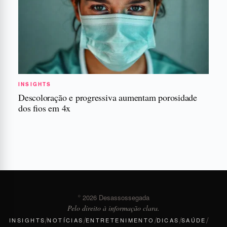
INSIGHTS
Descoloração e progressiva aumentam porosidade
dos fios em 4x
© 2026 Desassossegada
Pelo direito à informação clara.
/
/
/
/
/
INSIGHTS
NOTÍCIAS
ENTRETENIMENTO
DICAS
SAÚDE