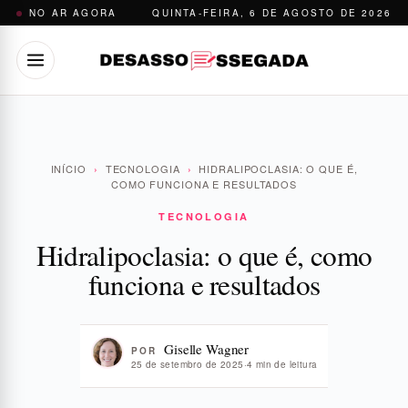
Pular
NO AR AGORA
QUINTA-FEIRA, 6 DE AGOSTO DE 2026
para
o
conteúdo
INÍCIO
›
TECNOLOGIA
›
HIDRALIPOCLASIA: O QUE É,
COMO FUNCIONA E RESULTADOS
TECNOLOGIA
Hidralipoclasia: o que é, como
funciona e resultados
Giselle Wagner
POR
25 de setembro de 2025
·
4 min de leitura