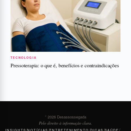
TECNOLOGIA
Pressoterapia: o que é, benefícios e contraindicações
© 2026 Desassossegada
Pelo direito à informação clara.
/
/
/
/
/
INSIGHTS
NOTÍCIAS
ENTRETENIMENTO
DICAS
SAÚDE