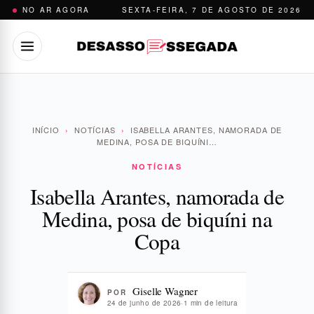
Pular
NO AR AGORA
SEXTA-FEIRA, 7 DE AGOSTO DE 2026
para
o
conteúdo
INÍCIO
›
NOTÍCIAS
›
ISABELLA ARANTES, NAMORADA DE
MEDINA, POSA DE BIQUÍNI…
NOTÍCIAS
Isabella Arantes, namorada de
Medina, posa de biquíni na
Copa
Giselle Wagner
POR
24 de junho de 2026
·
1 min de leitura