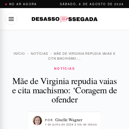
Pular
NO AR AGORA
SÁBADO, 8 DE AGOSTO DE 2026
para
o
conteúdo
INÍCIO
›
NOTÍCIAS
›
MÃE DE VIRGINIA REPUDIA VAIAS E
CITA MACHISMO:…
NOTÍCIAS
Mãe de Virginia repudia vaias
e cita machismo: ‘Coragem de
ofender
Giselle Wagner
POR
1 de junho de 2026
·
2 min de leitura