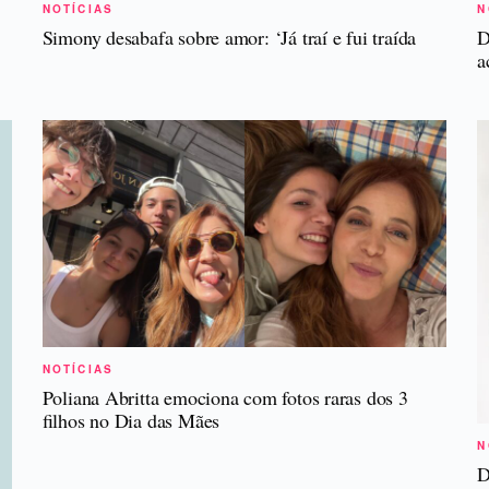
NOTÍCIAS
N
Simony desabafa sobre amor: ‘Já traí e fui traída
D
a
NOTÍCIAS
Poliana Abritta emociona com fotos raras dos 3
filhos no Dia das Mães
N
D