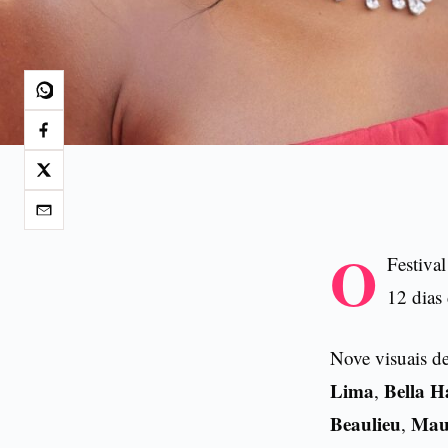
O
Festiva
12 dias
Nove visuais de
Lima
Bella H
,
Beaulieu
Mau
,