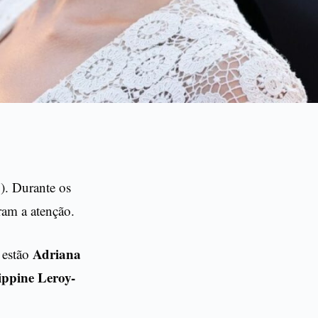
). Durante os
ram a atenção.
Adriana
s estão
ippine Leroy-