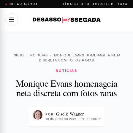
Pular
NO AR AGORA
SÁBADO, 8 DE AGOSTO DE 2026
para
o
conteúdo
INÍCIO
›
NOTÍCIAS
›
MONIQUE EVANS HOMENAGEIA NETA
DISCRETA COM FOTOS RARAS
NOTÍCIAS
Monique Evans homenageia
neta discreta com fotos raras
Giselle Wagner
POR
10 de junho de 2026
·
2 min de leitura