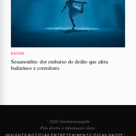
SAÚDE
Sesamoidite: dor embaixo do dedão que afeta
bailarinos e corredores
© 2026 Desassossegada
Pelo direito à informação clara.
/
/
/
/
/
INSIGHTS
NOTÍCIAS
ENTRETENIMENTO
DICAS
SAÚDE