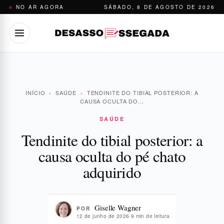
Pular
NO AR AGORA
SÁBADO, 8 DE AGOSTO DE 2026
para
o
conteúdo
INÍCIO
›
SAÚDE
›
TENDINITE DO TIBIAL POSTERIOR: A
CAUSA OCULTA DO…
SAÚDE
Tendinite do tibial posterior: a
causa oculta do pé chato
adquirido
Giselle Wagner
POR
12 de junho de 2026
·
9 min de leitura