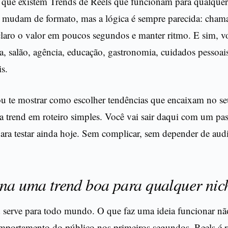
é que existem Trends de Reels que funcionam para qualque
s mudam de formato, mas a lógica é sempre parecida: cham
 claro o valor em poucos segundos e manter ritmo. E sim, 
ja, salão, agência, educação, gastronomia, cuidados pessoais
is.
vou te mostrar como escolher tendências que encaixam no s
a trend em roteiro simples. Você vai sair daqui com um pas
para testar ainda hoje. Sem complicar, sem depender de audi
na uma trend boa para qualquer nic
 serve para todo mundo. O que faz uma ideia funcionar não
omportamento do público nos primeiros segundos. Reels é r