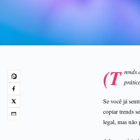
(T
rends 
prátic
Se você já sent
copiar trends 
legal, mas não