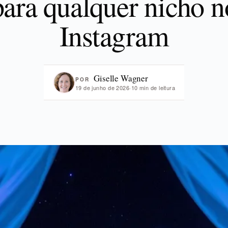
para qualquer nicho n
Instagram
Giselle Wagner
POR
19 de junho de 2026
·
10 min de leitura