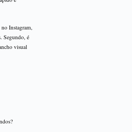
 no Instagram,
s. Segundo, é
ancho visual
undos?