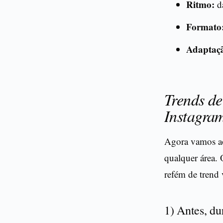
Ritmo:
dá
Formato
Adaptaç
Trends de
Instagram
Agora vamos ao
qualquer área. 
refém de trend v
1) Antes, du