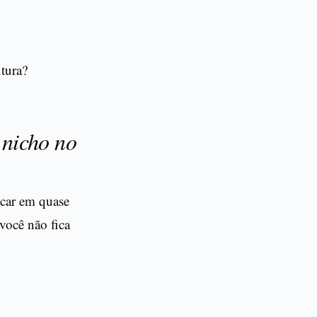
utura?
 nicho no
icar em quase
você não fica