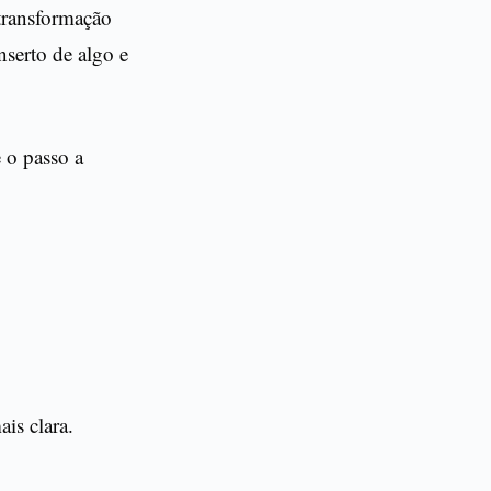
transformação
nserto de algo e
 o passo a
is clara.