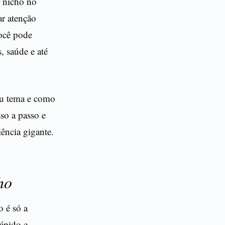
r nicho no
ar atenção
você pode
, saúde e até
eu tema e como
so a passo e
ência gigante.
ho
 é só a
ápido e