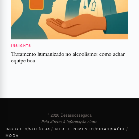
INSIGHTS
Tratamento humanizado no alcoolismo: como achar
equipe boa
© 2026 Desassossegada
Pelo direito à informação clara.
/
/
/
/
/
INSIGHTS
NOTÍCIAS
ENTRETENIMENTO
DICAS
SAÚDE
MODA