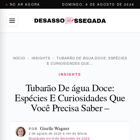
Pular
NO AR AGORA
DOMINGO, 9 DE AGOSTO DE 2026
para
o
conteúdo
INÍCIO
›
INSIGHTS
›
TUBARÃO DE ÁGUA DOCE: ESPÉCIES
E CURIOSIDADES QUE…
INSIGHTS
Tubarão De água Doce:
Espécies E Curiosidades Que
Você Precisa Saber –
Giselle Wagner
POR
3 de agosto de 2025
·
6 min de leitura
·
Atualizado em
8 de dezembro de 2025