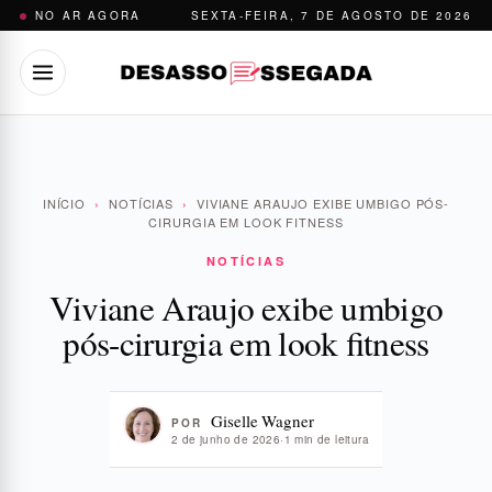
Pular
NO AR AGORA
SEXTA-FEIRA, 7 DE AGOSTO DE 2026
para
o
conteúdo
INÍCIO
›
NOTÍCIAS
›
VIVIANE ARAUJO EXIBE UMBIGO PÓS-
CIRURGIA EM LOOK FITNESS
NOTÍCIAS
Viviane Araujo exibe umbigo
pós-cirurgia em look fitness
Giselle Wagner
POR
2 de junho de 2026
·
1 min de leitura