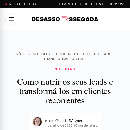
Pular
NO AR AGORA
DOMINGO, 9 DE AGOSTO DE 2026
para
o
conteúdo
INÍCIO
›
NOTÍCIAS
›
COMO NUTRIR OS SEUS LEADS E
TRANSFORMÁ-LOS EM…
NOTÍCIAS
Como nutrir os seus leads e
transformá-los em clientes
recorrentes
Giselle Wagner
POR
1 de julho de 2026
·
10 min de leitura