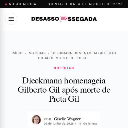
Pular
NO AR AGORA
QUINTA-FEIRA, 6 DE AGOSTO DE 2026
para
o
conteúdo
INÍCIO
›
NOTÍCIAS
›
DIECKMANN HOMENAGEIA GILBERTO
GIL APÓS MORTE DE PRETA…
NOTÍCIAS
Dieckmann homenageia
Gilberto Gil após morte de
Preta Gil
Giselle Wagner
POR
26 de junho de 2026
·
1 min de leitura