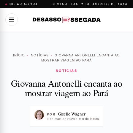
Pular
NO AR AGORA
SEXTA-FEIRA, 7 DE AGOSTO DE 2026
para
o
conteúdo
INÍCIO
›
NOTÍCIAS
›
GIOVANNA ANTONELLI ENCANTA AO
MOSTRAR VIAGEM AO PARÁ
NOTÍCIAS
Giovanna Antonelli encanta ao
mostrar viagem ao Pará
Giselle Wagner
POR
9 de maio de 2026
·
1 min de leitura