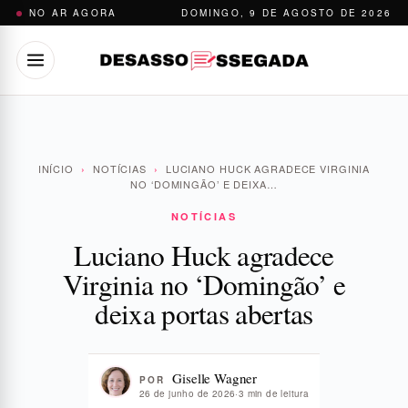
Pular
NO AR AGORA
DOMINGO, 9 DE AGOSTO DE 2026
para
o
conteúdo
INÍCIO
›
NOTÍCIAS
›
LUCIANO HUCK AGRADECE VIRGINIA
NO ‘DOMINGÃO’ E DEIXA…
NOTÍCIAS
Luciano Huck agradece
Virginia no ‘Domingão’ e
deixa portas abertas
Giselle Wagner
POR
26 de junho de 2026
·
3 min de leitura