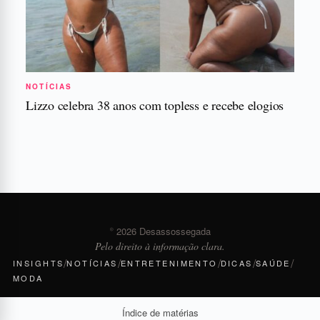
NOTÍCIAS
Lizzo celebra 38 anos com topless e recebe elogios
© 2026 Desassossegada
Pelo direito à informação clara.
/
/
/
/
/
INSIGHTS
NOTÍCIAS
ENTRETENIMENTO
DICAS
SAÚDE
MODA
Índice de matérias