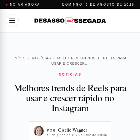
Pular
NO AR AGORA
DOMINGO, 9 DE AGOSTO DE 2026
para
o
conteúdo
INÍCIO
›
NOTÍCIAS
›
MELHORES TRENDS DE REELS PARA
USAR E CRESCER…
NOTÍCIAS
Melhores trends de Reels para
usar e crescer rápido no
Instagram
Giselle Wagner
POR
18 de junho de 2026
·
10 min de leitura