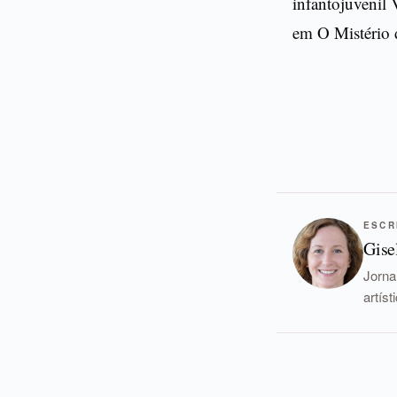
infantojuvenil 
em O Mistério 
ESCR
Gise
Jorna
artís