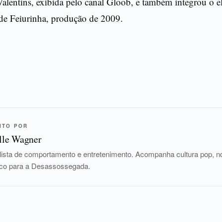
Valentins, exibida pelo canal Gloob, e também integrou o 
de Feiurinha, produção de 2009.
ITO POR
lle Wagner
lista de comportamento e entretenimento. Acompanha cultura pop, nov
tico para a Desassossegada.