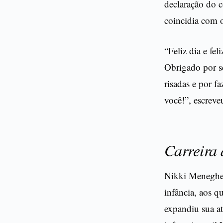
declaração do c
coincidia com 
“Feliz dia e fe
Obrigado por s
risadas e por f
você!”, escreveu
Carreira 
Nikki Meneghel
infância, aos q
expandiu sua at