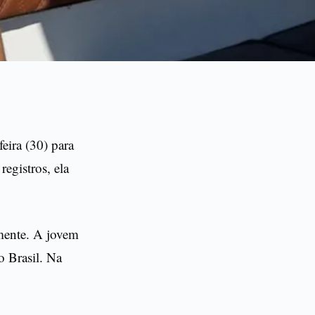
eira (30) para
registros, ela
mente. A jovem
o Brasil. Na