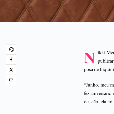
N
ikki Men
publicar
posa de biquíni
“Junho, meu mê
fez aniversári
ocasião, ela f