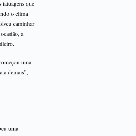
 tatuagens que
ando o clima
solveu caminhar
ocasião, a
ileiro.
, começou uma.
ata demais”,
ebeu uma