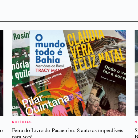
NOTÍCIAS
N
ho
Feira do Livro do Pacaembu: 8 autoras imperdíveis
S
para você
B