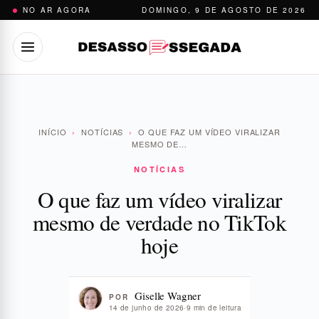
Pular
NO AR AGORA
DOMINGO, 9 DE AGOSTO DE 2026
para
o
conteúdo
INÍCIO
›
NOTÍCIAS
›
O QUE FAZ UM VÍDEO VIRALIZAR
MESMO DE…
NOTÍCIAS
O que faz um vídeo viralizar
mesmo de verdade no TikTok
hoje
Giselle Wagner
POR
14 de junho de 2026
·
9 min de leitura