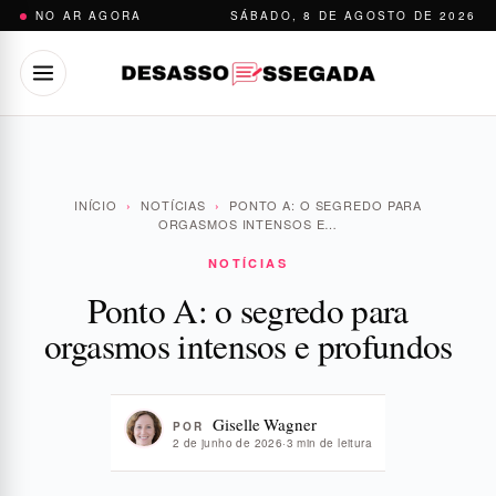
Pular
NO AR AGORA
SÁBADO, 8 DE AGOSTO DE 2026
para
o
conteúdo
INÍCIO
›
NOTÍCIAS
›
PONTO A: O SEGREDO PARA
ORGASMOS INTENSOS E…
NOTÍCIAS
Ponto A: o segredo para
orgasmos intensos e profundos
Giselle Wagner
POR
2 de junho de 2026
·
3 min de leitura