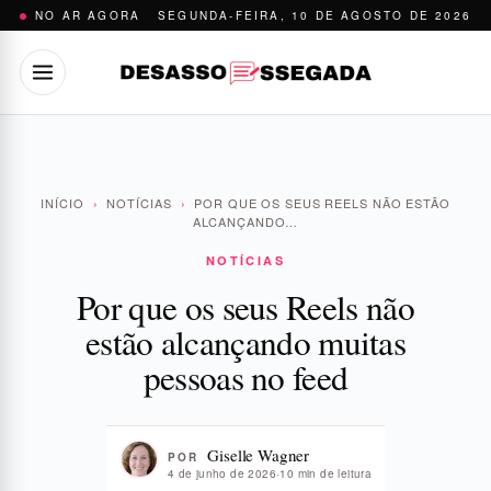
Pular
NO AR AGORA
SEGUNDA-FEIRA, 10 DE AGOSTO DE 2026
para
o
conteúdo
INÍCIO
›
NOTÍCIAS
›
POR QUE OS SEUS REELS NÃO ESTÃO
ALCANÇANDO…
NOTÍCIAS
Por que os seus Reels não
estão alcançando muitas
pessoas no feed
Giselle Wagner
POR
4 de junho de 2026
·
10 min de leitura