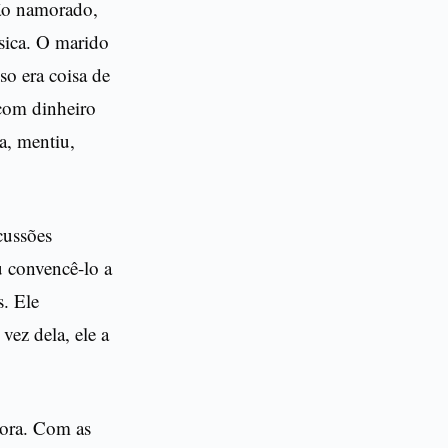
tão namorado,
ísica. O marido
sso era coisa de
com dinheiro
a, mentiu,
cussões
u convencê-lo a
s. Ele
vez dela, ele a
bora. Com as