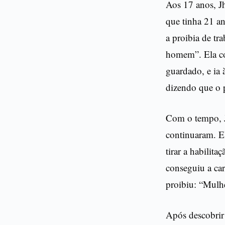
Aos 17 anos, J
que tinha 21 an
a proibia de tra
homem”. Ela co
guardado, e ia 
dizendo que o p
Com o tempo, 
continuaram. E
tirar a habilit
conseguiu a car
proibiu: “Mulhe
Após descobrir 