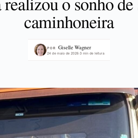
a realizou o sonho de 
caminhoneira
Giselle Wagner
POR
24 de maio de 2026
·
3 min de leitura