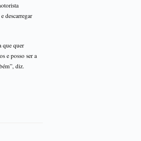
otorista
 e descarregar
a que quer
os e posso ser a
bém”, diz.