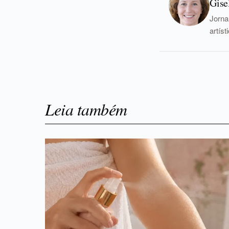
Gise
Jorna
artís
Leia também