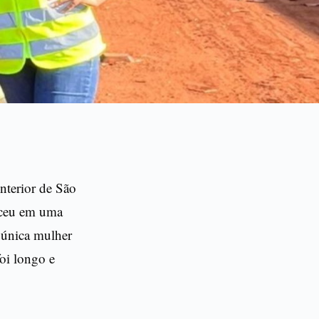
interior de São
esceu em uma
a única mulher
foi longo e