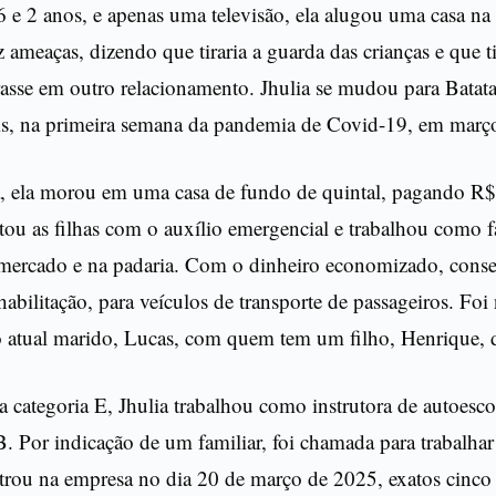
 6 e 2 anos, e apenas uma televisão, ela alugou uma casa n
 ameaças, dizendo que tiraria a guarda das crianças e que ti
trasse em outro relacionamento. Jhulia se mudou para Batata
s, na primeira semana da pandemia de Covid-19, em març
, ela morou em uma casa de fundo de quintal, pagando R
tou as filhas com o auxílio emergencial e trabalhou como f
mercado e na padaria. Com o dinheiro economizado, conseg
habilitação, para veículos de transporte de passageiros. Foi
 atual marido, Lucas, com quem tem um filho, Henrique, d
 a categoria E, Jhulia trabalhou como instrutora de autoesc
B. Por indicação de um familiar, foi chamada para trabalha
ntrou na empresa no dia 20 de março de 2025, exatos cinco