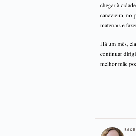
chegar à cidade
canavieira, no 
materiais e fa
Há um mês, ela 
continuar dirig
melhor mãe poss
ESCR