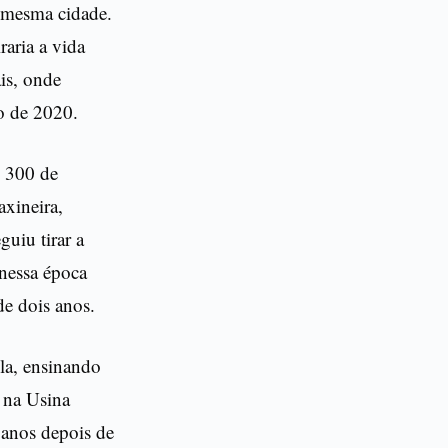
a mesma cidade.
raria a vida
is, onde
o de 2020.
$ 300 de
axineira,
uiu tirar a
 nessa época
e dois anos.
ola, ensinando
r na Usina
 anos depois de